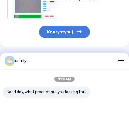
dermatoskopu z
raportem analizy i testów
Kontyntynuj
Polecane Produkty
sunny
9:20 AM
Good day, what product are you looking for?
Mini Digital Video
Dermoskop cyfrowy
Cyfrowa prze
Dermatoscope
1920x1080
kamera skórn
Wideo Dermat
do włosów Apa