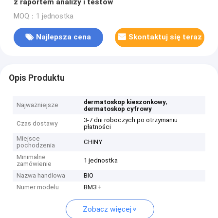
z raportem analizy i testów
MOQ：1 jednostka
Najlepsza cena
Skontaktuj się teraz
Opis Produktu
,
dermatoskop kieszonkowy
Najważniejsze
dermatoskop cyfrowy
3-7 dni roboczych po otrzymaniu
Czas dostawy
płatności
Miejsce
CHINY
pochodzenia
Minimalne
1 jednostka
zamówienie
Nazwa handlowa
BIO
Numer modelu
BM3 +
Zobacz więcej