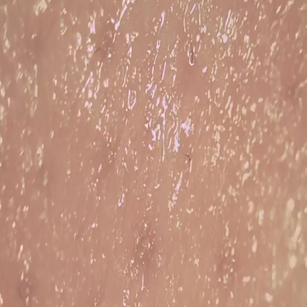
Wycieczka po fabryce
Kontrola jakości
Skontaktuj się z nami
Aktualności
Sprawy
Shopping Online
Przenośny ultrasonograf
Ręczny skaner ultradźwiękowy
Weterynaryjny skaner ultradźwiękowy