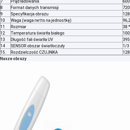
7
Prąd ładowania
60
8
Format danych transmisji
720
9
Specyfikacja obrazu
128
10
Waga (waga netto na jednostkę)
96,
11
Rozmiar
38 
12
Temperatura światła białego
100
13
Długość fali światła UV
39
14
SENSOR obszar światłoczuły
1/3 
15.
Rozdzielczość CZUJNIKA
128
Nasze obrazy