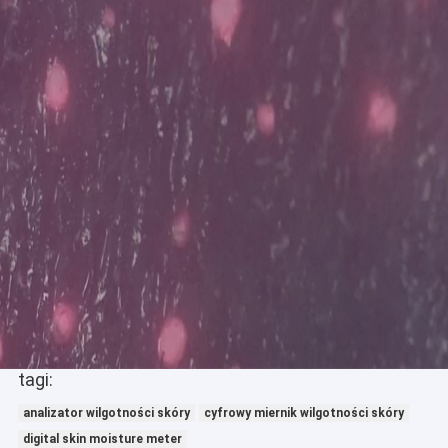
System monitorowania EKG
Koncentrator tlenu nawilżacza
wideo Dermatoskop
Medycyna pompie infuzyjnej
Urządzenie Vein Locator
Instrukcja próżniową
Makijaż permanentny
tagi:
analizator wilgotności skóry
cyfrowy miernik wilgotności skóry
digital skin moisture meter