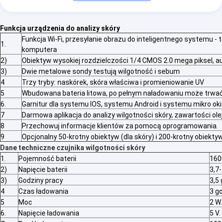
Funkcja urządzenia do analizy skóry
Funkcja Wi-Fi, przesyłanie obrazu do inteligentnego systemu - 
1.
komputera
2)
Obiektyw wysokiej rozdzielczości 1/4 CMOS 2.0 mega piksel, a
3)
Dwie metalowe sondy testują wilgotność i sebum
4
Trzy tryby:
naskórek, skóra właściwa i promieniowanie UV
5
Wbudowana bateria litowa, po pełnym naładowaniu może trwać
6.
Garnitur dla systemu IOS, systemu Android i systemu mikro ok
7
Darmowa aplikacja do analizy wilgotności skóry, zawartości ole
8
Przechowuj informacje klientów za pomocą oprogramowania.
9
Opcjonalny 50-krotny obiektyw (dla skóry) i 200-krotny obiektyw
Dane techniczne czujnika wilgotności skóry
1.
Pojemność baterii
16
2)
Napięcie baterii
3,7-
3)
Godziny pracy
3,5
4
Czas ładowania
3 g
5
Moc
2 W.
6.
Napięcie ładowania
5 V.