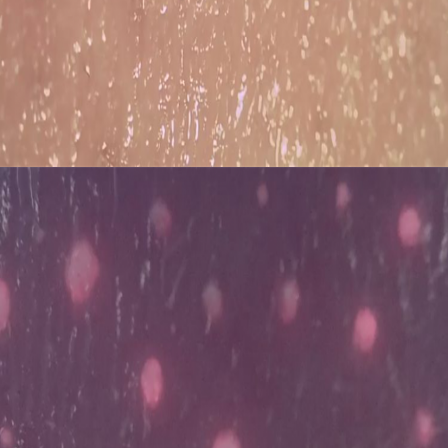
Podczerwień Vein Finder
Cyfrowy analizator skóry
Kolorowy ultrasonograf dopplerowski
Sprzęt ochrony osobistej PPE
Digital Video Otoskop
Micro Derma Pen
Maszyna do twarzy o częstotliwości radiowej
Digital Fundus Camera
Cyfrowy elektroniczny Kolposkop
Wielu parametrów monitora pacjenta