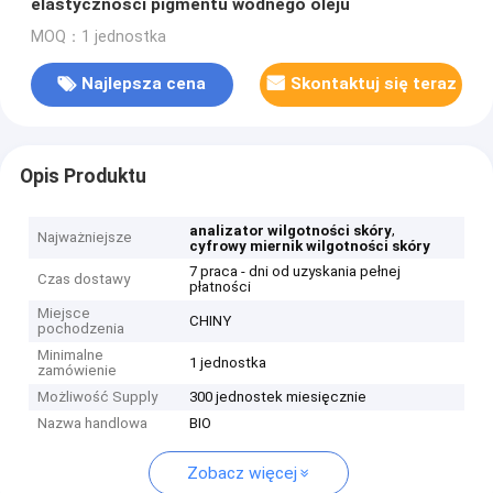
elastyczności pigmentu wodnego oleju
MOQ：1 jednostka
Najlepsza cena
Skontaktuj się teraz
Opis Produktu
,
analizator wilgotności skóry
Najważniejsze
cyfrowy miernik wilgotności skóry
7 praca - dni od uzyskania pełnej
Czas dostawy
płatności
Miejsce
CHINY
pochodzenia
Minimalne
1 jednostka
zamówienie
Możliwość Supply
300 jednostek miesięcznie
Nazwa handlowa
BIO
Zobacz więcej