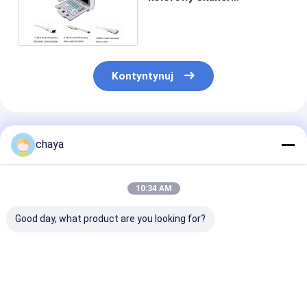
ultradźwiękowy Doppler z
wysoką rozdzielczością
Kontyntynuj
Polecane Produkty
chaya
10:34 AM
Good day, what product are you looking for?
Ręczna maszyna
Kompletna cyfrowa
Medyczna ręc
dopplerowa
kolorowa maszyna
ultrasonograf
dopplerowa.
skaner dopple
z przetwornik