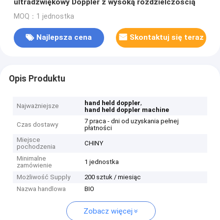
ultradźwiękowy Doppler z wysoką rozdzielczością
MOQ：1 jednostka
Najlepsza cena
Skontaktuj się teraz
Opis Produktu
,
hand held doppler
Najważniejsze
hand held doppler machine
7 praca - dni od uzyskania pełnej
Czas dostawy
płatności
Miejsce
CHINY
pochodzenia
Minimalne
1 jednostka
zamówienie
Możliwość Supply
200 sztuk / miesiąc
Nazwa handlowa
BIO
Zobacz więcej