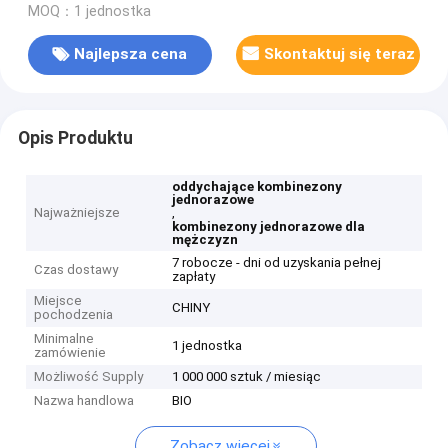
MOQ：1 jednostka
Najlepsza cena
Skontaktuj się teraz
Opis Produktu
oddychające kombinezony
jednorazowe
Najważniejsze
,
kombinezony jednorazowe dla
mężczyzn
7 robocze - dni od uzyskania pełnej
Czas dostawy
zapłaty
Miejsce
CHINY
pochodzenia
Minimalne
1 jednostka
zamówienie
Możliwość Supply
1 000 000 sztuk / miesiąc
Nazwa handlowa
BIO
Zobacz więcej