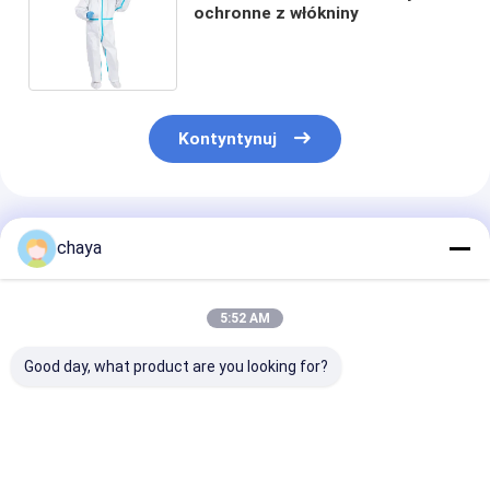
ochronne z włókniny
Kontyntynuj
Polecane Produkty
chaya
5:52 AM
Good day, what product are you looking for?
Środki ochrony
Niebieska
Codzienna mask
indywidualnej
jednorazowa maska
ochronna KN9
przeciwwirusowe
na twarz Wave PPE
standardowy