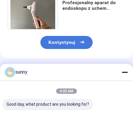
Profesjonalny aparat do
endoskopu z uchem
cyfrowym Otoskop wideo z
akumulatorem litowym
Kontyntynuj
Polecane Produkty
sunny
4:25 AM
Good day, what product are you looking for?
Przenośny cyfrowy
Profesjonalny
720X480 Digit
otoskop wideo
cyfrowy otoskop
Video Otoscop