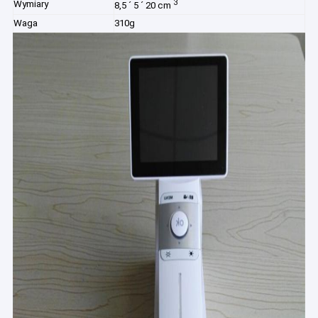
3
Wymiary
8,5 ´ 5 ´ 20 cm
Waga
310g
Dom
Produkty
O nas