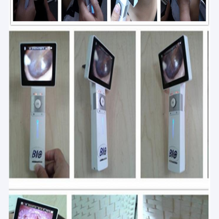
Podczerwień Vein Finder
Cyfrowy analizator skóry
Kolorowy ultrasonograf dopplerowski
Sprzęt ochrony osobistej PPE
Digital Video Otoskop
Micro Derma Pen
Maszyna do twarzy o częstotliwości radiowej
Digital Fundus Camera
Cyfrowy elektroniczny Kolposkop
Wielu parametrów monitora pacjenta