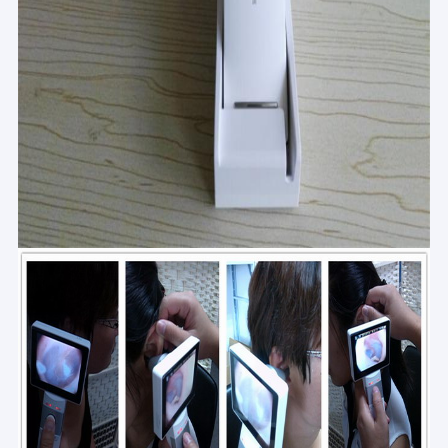
Wycieczka po fabryce
Kontrola jakości
Skontaktuj się z nami
Aktualności
Sprawy
Shopping Online
Przenośny ultrasonograf
Ręczny skaner ultradźwiękowy
Weterynaryjny skaner ultradźwiękowy