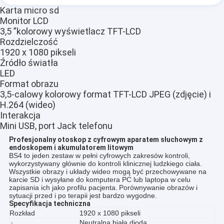
Karta micro sd
Monitor LCD
3,5 ”kolorowy wyświetlacz TFT-LCD
Rozdzielczość
1920 x 1080 pikseli
Źródło światła
LED
Format obrazu
3,5-calowy kolorowy format TFT-LCD JPEG (zdjęcie) i
H.264 (wideo)
Interakcja
Mini USB, port Jack telefonu
Profesjonalny otoskop z cyfrowym aparatem słuchowym z
endoskopem i akumulatorem litowym
BS4 to jeden zestaw w pełni cyfrowych zakresów kontroli,
wykorzystywany głównie do kontroli klinicznej ludzkiego ciała.
Wszystkie obrazy i układy wideo mogą być przechowywane na
karcie SD i wysyłane do komputera PC lub laptopa w celu
zapisania ich jako profilu pacjenta.
Porównywanie obrazów i
sytuacji przed i po terapii jest bardzo wygodne.
Specyfikacja techniczna
Rozkład
1920 x 1080 pikseli
Neutralna biała dioda