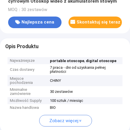
cyfrowym Otoskop wideo z akumulatorem litowym
MOQ：30 zestawów
Najlepsza cena
Skontaktuj się teraz
Opis Produktu
Najważniejsze
,
portable otoscope
digital otoscope
7 praca - dni od uzyskania pełnej
Czas dostawy
płatności
Miejsce
CHINY
pochodzenia
Minimalne
30 zestawów
zamówienie
Możliwość Supply
100 sztuk / miesiąc
Nazwa handlowa
BIO
Zobacz więcej