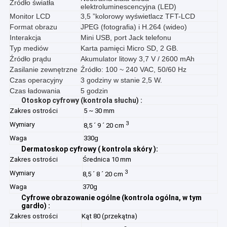
Źródło światła
elektroluminescencyjna (LED)
Monitor LCD
3,5 ”kolorowy wyświetlacz TFT-LCD
Format obrazu
JPEG (fotografia) i H.264 (wideo)
Interakcja
Mini USB, port Jack telefonu
Typ mediów
Karta pamięci Micro SD, 2 GB.
Źródło prądu
Akumulator litowy 3,7 V / 2600 mAh
Zasilanie zewnętrzne
Źródło: 100 ~ 240 VAC, 50/60 Hz
Czas operacyjny
3 godziny w stanie 2,5 W.
Czas ładowania
5 godzin
Otoskop cyfrowy (kontrola słuchu)
:
Zakres ostrości
5 ~ 30 mm
3
Wymiary
8,5 ´ 9 ´ 20 cm
Waga
330g
Dermatoskop cyfrowy
(
kontrola skóry
):
Zakres ostrości
Średnica 10 mm
3
Wymiary
8,5 ´ 8 ´ 20 cm
Waga
370g
Cyfrowe obrazowanie ogólne (kontrola ogólna, w tym
gardło)
:
Zakres ostrości
Kąt 80 (przekątna)