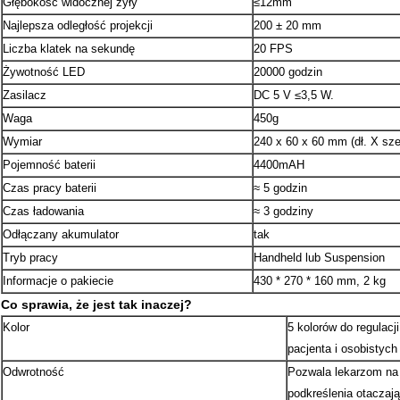
Głębokość widocznej żyły
≤12mm
Najlepsza odległość projekcji
200 ± 20 mm
Liczba klatek na sekundę
20 FPS
Żywotność LED
20000 godzin
Zasilacz
DC 5 V ≤3,5 W.
Waga
450g
Wymiar
240 x 60 x 60 mm (dł. X sze
Pojemność baterii
4400mAH
Czas pracy baterii
≈ 5 godzin
Czas ładowania
≈ 3 godziny
Odłączany akumulator
tak
Tryb pracy
Handheld lub Suspension
Informacje o pakiecie
430 * 270 * 160 mm, 2 kg
Co sprawia, że ​​jest tak inaczej?
Kolor
5 kolorów do regulacj
pacjenta i osobistych 
Odwrotność
Pozwala lekarzom na 
podkreślenia otaczają