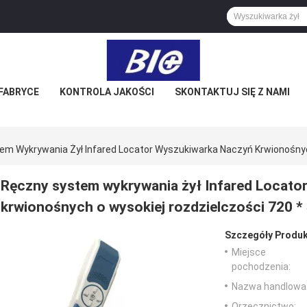
FABRYCE
KONTROLA JAKOŚCI
SKONTAKTUJ SIĘ Z NAMI
em Wykrywania Żył Infared Locator Wyszukiwarka Naczyń Krwionośnyc
Ręczny system wykrywania żył Infared Locato
krwionośnych o wysokiej rozdzielczości 720 *
Szczegóły Produk
Miejsce
pochodzenia:
Nazwa handlowa
Orzecznictwo: