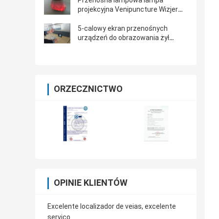
Przenośna lampowa lampa
projekcyjna Venipuncture Wizjer
podczerwieni Finder żyłownik Złoty
aluminium
5-calowy ekran przenośnych
urządzeń do obrazowania żył
Podczerwone badanie żylne dla
pacjentów z niedokrwistością
ORZECZNICTWO
OPINIE KLIENTÓW
Excelente localizador de veias, excelente
serviço.