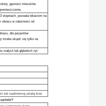
a skóry, gęstości mieszków
 pomieszczenia.
 3 stopniach, pozwala lekarzom na
i obrazu w zależności od
.
brazu, dla pacjentów
y trzeba skupić się tylko na
u małych lub głębokich żył.
em lub nadmierną utratą krwi
szpitale?
zy i ratowanie życia