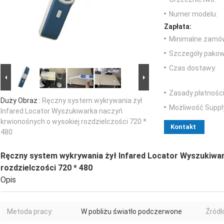
Numer modelu:
Zapłata:
Minimalne zamów
Szczegóły pakow
Czas dostawy:
Zasady płatności
Duży Obraz :
Ręczny system wykrywania żył
Możliwość Suppl
Infared Locator Wyszukiwarka naczyń
krwionośnych o wysokiej rozdzielczości 720 *
Kontakt
480
Ręczny system wykrywania żył Infared Locator Wyszukiwa
rozdzielczości 720 * 480
Opis
Metoda pracy:
W pobliżu światło podczerwone
Źródł