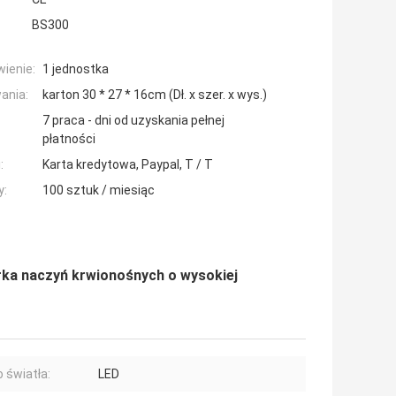
BS300
ienie:
1 jednostka
ania:
karton 30 * 27 * 16cm (Dł. x szer. x wys.)
7 praca - dni od uzyskania pełnej
płatności
:
Karta kredytowa, Paypal, T / T
y:
100 sztuk / miesiąc
rka naczyń krwionośnych o wysokiej
o światła:
LED