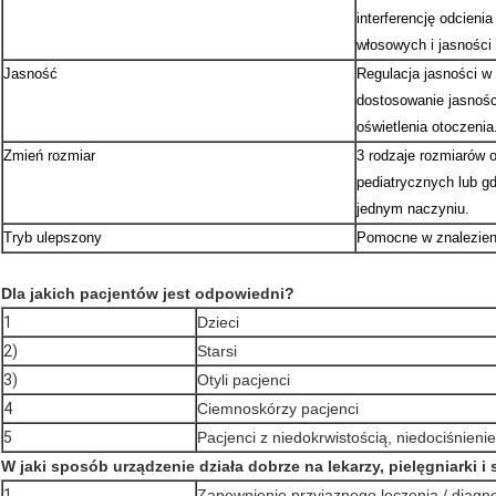
interferencję odcieni
włosowych i jasności
Jasność
Regulacja jasności w
dostosowanie jasnośc
oświetlenia otoczenia
Zmień rozmiar
3 rodzaje rozmiarów o
pediatrycznych lub gd
jednym naczyniu.
Tryb ulepszony
Pomocne w znalezieni
Dla jakich pacjentów jest odpowiedni?
1
Dzieci
2)
Starsi
3)
Otyli pacjenci
4
Ciemnoskórzy pacjenci
5
Pacjenci z niedokrwistością, niedociśnieni
W jaki sposób urządzenie działa dobrze na lekarzy, pielęgniarki i 
1
Zapewnienie przyjaznego leczenia / diagno