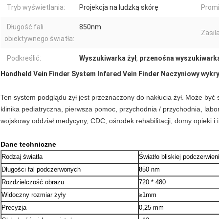
Tryb wyświetlania:
Projekcja na ludzką skórę
Promi
Długość fali
850nm
Zasila
obiektywnego światła:
Podkreślić:
Wyszukiwarka żył
,
przenośna wyszukiwarka
Handheld Vein Finder System Infared Vein Finder Naczyniowy wykry
Ten system podglądu żył jest przeznaczony do nakłucia żył.
Może być s
klinika pediatryczna, pierwsza pomoc, przychodnia / przychodnia, labor
wojskowy oddział medycyny, CDC, ośrodek rehabilitacji, domy opieki i 
Dane techniczne
Rodzaj światła
Światło bliskiej podczerwien
Długości fal podczerwonych
850 nm
Rozdzielczość obrazu
720 * 480
Widoczny rozmiar żyły
≥1mm
Precyzja
0,25 mm