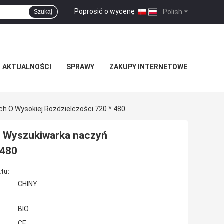
Poprosić o wycenę
|
Polish
Szukaj
AKTUALNOŚCI
SPRAWY
ZAKUPY INTERNETOWE
h O Wysokiej Rozdzielczości 720 * 480
r Wyszukiwarka naczyń
 480
tu:
CHINY
:
BIO
CE