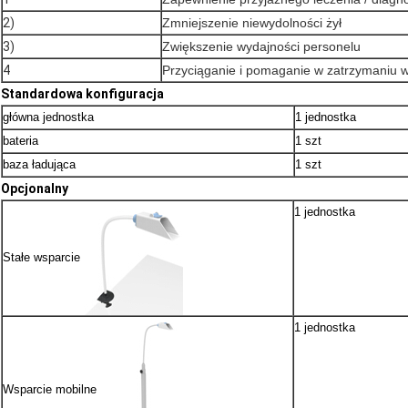
2)
Zmniejszenie niewydolności żył
3)
Zwiększenie wydajności personelu
4
Przyciąganie i pomaganie w zatrzymaniu w
Standardowa konfiguracja
główna jednostka
1 jednostka
bateria
1 szt
baza ładująca
1 szt
Opcjonalny
1 jednostka
Stałe wsparcie
1 jednostka
Wsparcie mobilne